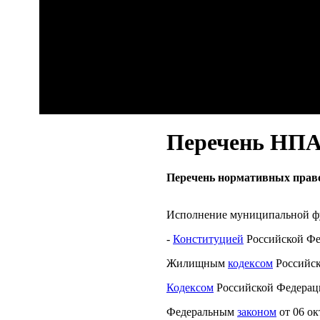
Перечень НПА
Перечень нормативных право
Исполнение муниципальной фу
-
Конституцией
Российской Фе
Жилищным
кодексом
Российск
Кодексом
Российской Федераци
Федеральным
законом
от 06 о