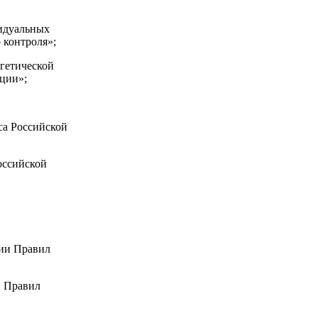
видуальных
 контроля»;
гетической
ции»;
са Российской
оссийской
нии Правил
и Правил