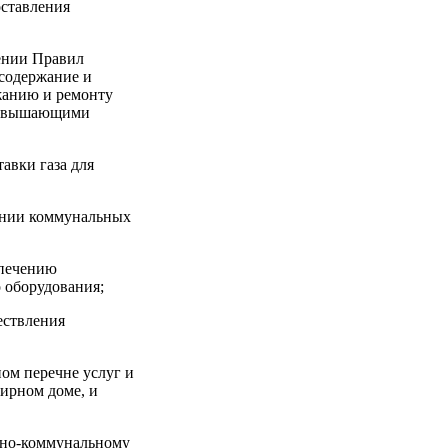
оставления
ении Правил
 содержание и
жанию и ремонту
превышающими
авки газа для
лении коммунальных
спечению
 оборудования;
ествления
ом перечне услуг и
ирном доме, и
щно-коммунальному