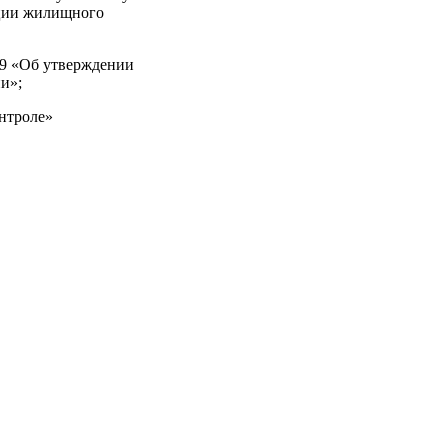
ации жилищного
39 «Об утверждении
и»;
нтроле»