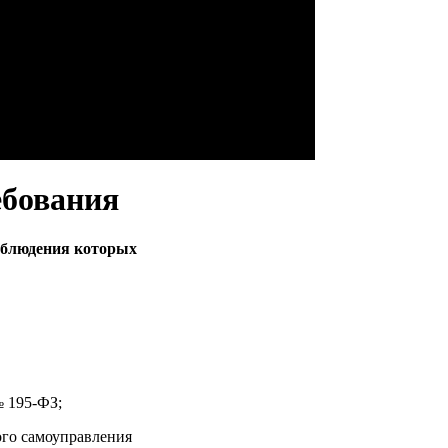
ебования
облюдения которых
 195-ФЗ;
ого самоуправления